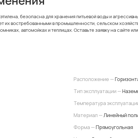
именения
иэтилена, безопасна для хранения питьевой воды и агрессив
т их востребованными в промышленности, сельском хозяйств
мниках, автомойках и теплицах. Оставьте заявку на сайте или
Расположение —
Горизонт
Тип эксплуатации —
Назем
Температура эксплуатаци
Материал —
Линейный поли
Форма —
Прямоугольная