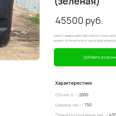
(зеленая)
45500
руб.
Цена товара действительна только для
может отличаться от цен в других реги
Добавить в корзи
Характеристики
Объем, л. —
2000
Ширина, мм. —
750
Диаметр горловины, мм. —
45