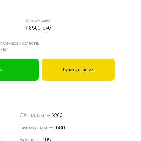
Старая цена:
48500
руб.
 г.Самара и области,
онах
ну
Купить в 1 клик
Длина, мм. —
2200
Высота, мм. —
1680
0
Вес, кг. —
105