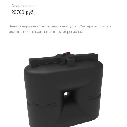
Старая цена:
28700
руб.
Цена товара действительна только для г.Самара и области,
может отличаться от цен в других регионах