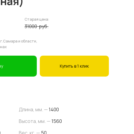
еная)
Старая цена:
31000
руб.
 г.Самара и области,
онах
ну
Купить в 1 клик
Длина, мм. —
1400
Высота, мм. —
1560
0
Вес, кг. —
50