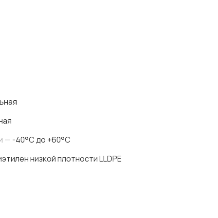
ьная
ная
и —
-40°C до +60°C
этилен низкой плотности LLDPE