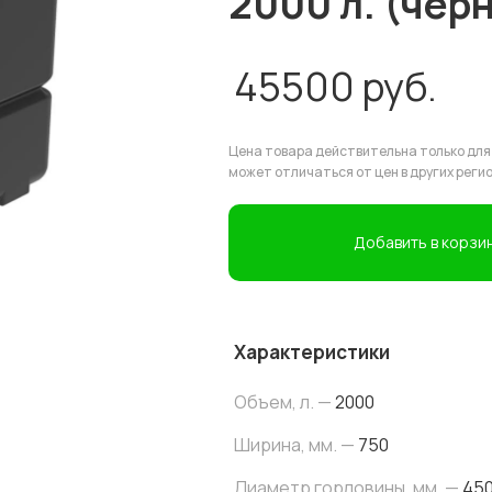
2000 л. (чер
45500
руб.
Цена товара действительна только для
может отличаться от цен в других реги
Добавить в корзи
Характеристики
Объем, л. —
2000
Ширина, мм. —
750
Диаметр горловины, мм. —
45