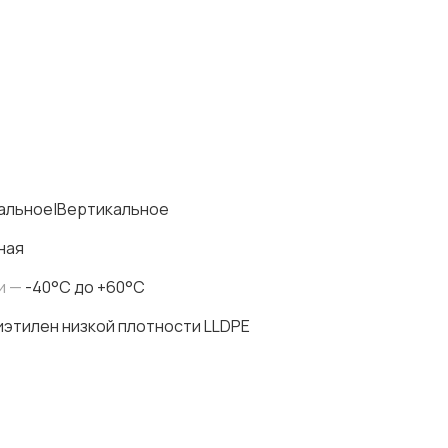
альное|Вертикальное
ная
и —
-40°C до +60°C
этилен низкой плотности LLDPE