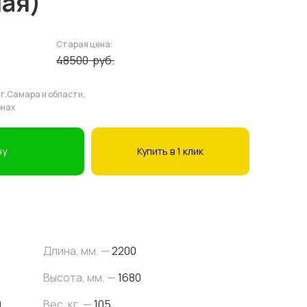
ная)
Старая цена:
48500
руб.
 г.Самара и области,
онах
ну
Купить в 1 клик
Длина, мм. —
2200
Высота, мм. —
1680
0
Вес, кг. —
105