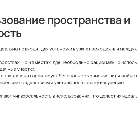
зование пространства и
ость
деально подходит для установки в узких проходах или между
водствах, но и в местах, где необходимо рационально исполь
дачные участки.
полиэтилена гарантирует безопасное хранение питьевой вод
мическим воздействиям и ультрафиолетовому излучению.
лагают универсальность в использовании, что делает их иде