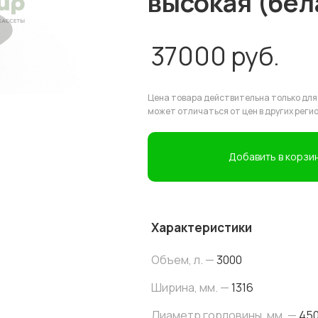
высокая (бел
37000
руб.
Цена товара действительна только для
может отличаться от цен в других реги
Добавить в корзи
Характеристики
Объем, л. —
3000
Ширина, мм. —
1316
Диаметр горловины, мм. —
45