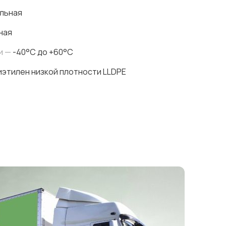
льная
ная
и —
-40°C до +60°C
этилен низкой плотности LLDPE