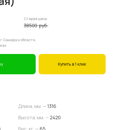
ая)
Старая цена:
38500
руб.
 г.Самара и области,
онах
ну
Купить в 1 клик
Длина, мм. —
1316
Высота, мм. —
2420
0
Вес, кг. —
65