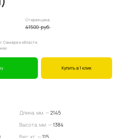
)
Старая цена:
41500
руб.
 г.Самара и области,
онах
ну
Купить в 1 клик
Длина, мм. —
2145
Высота, мм. —
1384
0
Вес, кг. —
115