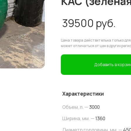
КАС (зеленая
39500
руб.
Цена товара действительна только для
может отличаться от цен в других реги
Добавить в корзи
Характеристики
Объем, л. —
3000
Ширина, мм. —
1360
Диаметр горловины, мм. —
45