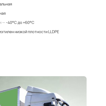
альная
ная
и —
-40°C до +60°C
этилен низкой плотности LLDPE