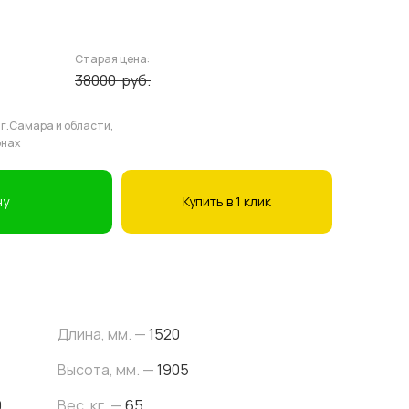
Старая цена:
38000
руб.
 г.Самара и области,
онах
ну
Купить в 1 клик
Длина, мм. —
1520
Высота, мм. —
1905
0
Вес, кг. —
65