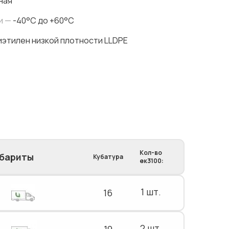
ная
и —
-40°C до +60°C
этилен низкой плотности LLDPE
Кол-во
абариты
Кубатура
ек3100:
1 шт.
16
2 шт.