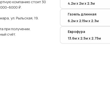
ортную компанию стоит 30
4.2м х 2м х 2.3м
5000–6000 ₽.
Газель длинная
ра, ул. Рыльская, 19.
6.2м х 2.15м х 2.3м
а при получении.
Еврофура
ный счёт.
13.6м х 2.5м х 2.75м