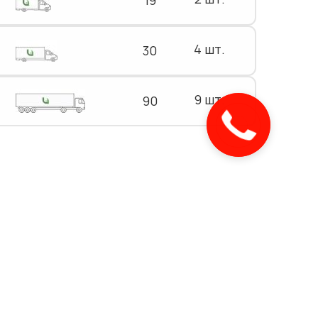
19
4 шт.
30
9 шт.
90