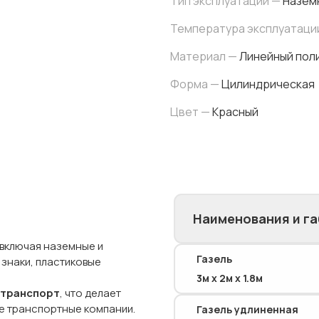
Тип эксплуатации —
Назем
Температура эксплуатаци
Материал —
Линейный поли
Форма —
Цилиндрическая
Цвет —
Красный
Наименования и г
 включая наземные и
Газель
 знаки, пластиковые
3м х 2м х 1.8м
 транспорт
, что делает
ые транспортные компании.
Газель удлиненная