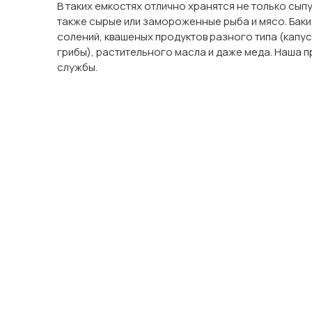
В таких емкостях отлично хранятся не только сыпу
также сырые или замороженные рыба и мясо. Баки
солений, квашеных продуктов разного типа (капус
грибы), растительного масла и даже меда. Наша п
службы.