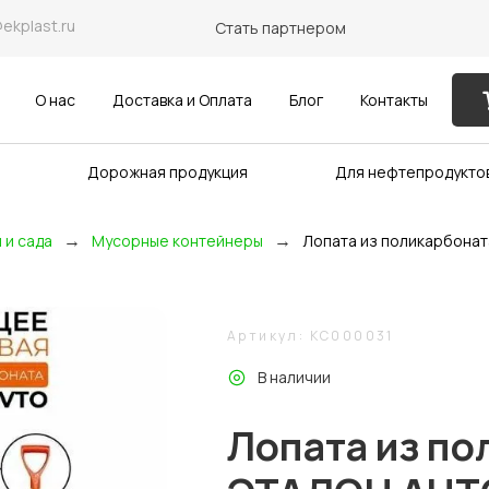
@ekplast.ru
Стать партнером
О нас
Доставка и Оплата
Блог
Контакты
Дорожная продукция
Для нефтепродукто
→
→
 и сада
Мусорные контейнеры
Лопата из поликарбона
Артикул: KC000031
В наличии
Лопата из по