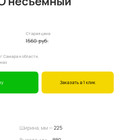
O несъемный
Старая цена:
1560
руб.
 г.Самара и области,
онах
ну
Заказать в 1 клик
Ширина
, мм
—
225