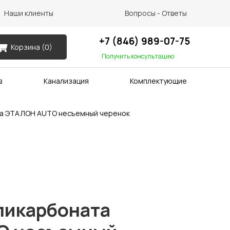
Наши клиенты
Вопросы - Ответы
+7 (846) 989-07-75
Корзина (
0
)
Получить консультацию
в
Канализация
Комплектующие
та ЭТАЛОН AUTO несъемный черенок
ликарбоната