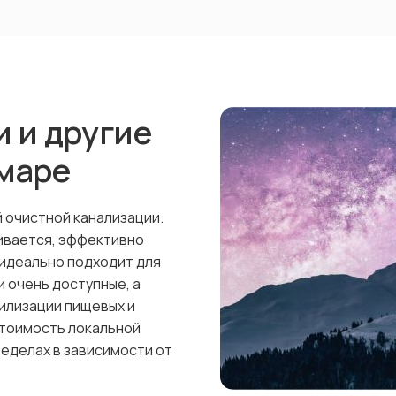
 и другие
маре
й очистной канализации.
ивается, эффективно
 идеально подходит для
и очень доступные, а
илизации пищевых и
Стоимость локальной
еделах в зависимости от