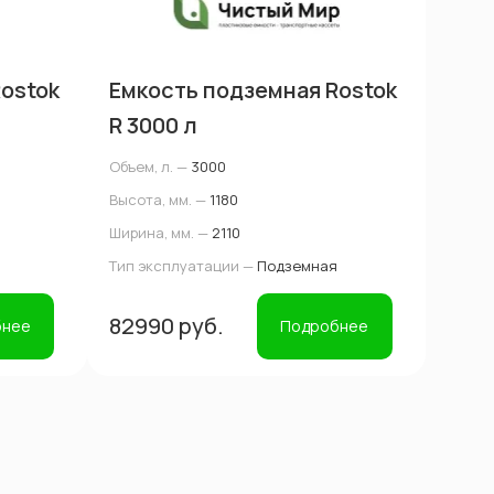
ostok
Емкость подземная Rostok
R 3000 л
Объем, л. —
3000
Высота, мм. —
1180
Ширина, мм. —
2110
Тип эксплуатации —
Подземная
82990 руб.
бнее
Подробнее