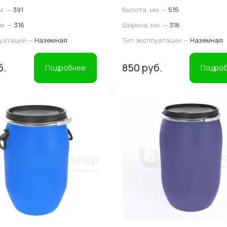
м. —
391
Высота, мм. —
515
м. —
316
Ширина, мм. —
316
луатации —
Наземная
Тип эксплуатации —
Наземная
б.
850 руб.
Подробнее
Подро