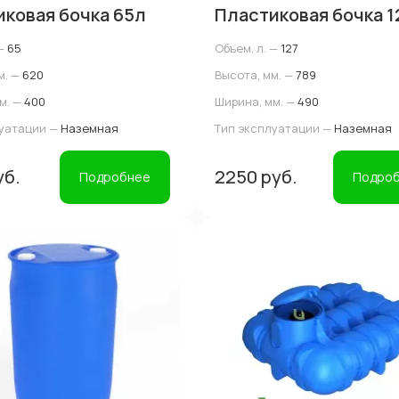
ковая бочка 65л
Пластиковая бочка 1
—
65
Объем, л. —
127
м. —
620
Высота, мм. —
789
м. —
400
Ширина, мм. —
490
луатации —
Наземная
Тип эксплуатации —
Наземная
уб.
2250 руб.
Подробнее
Подро