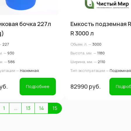
ковая бочка 227л
Емкость подземная R
g)
R 3000 л
—
227
Объем, л. —
3000
м. —
930
Высота, мм. —
1180
м. —
586
Ширина, мм. —
2110
луатации —
Наземная
Тип эксплуатации —
Подземная
уб.
82990 руб.
Подробнее
Подро
1
...
13
14
15