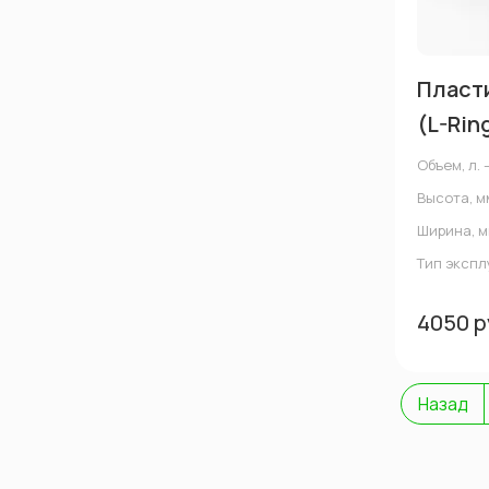
Пласти
(L-Rin
Объем, л. 
Высота, м
Ширина, м
Тип эксп
4050 р
Назад