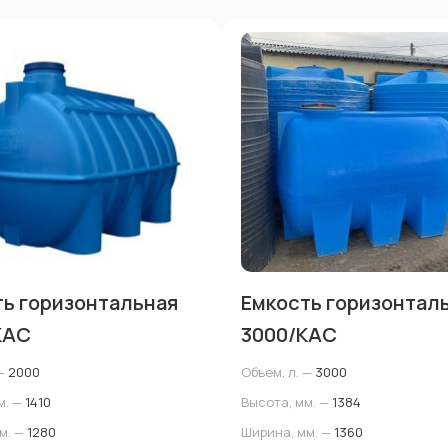
ть горизонтальная
Емкость горизонтал
КАС
3000/КАС
—
2000
Объем, л. —
3000
м. —
1410
Высота, мм. —
1384
м. —
1280
Ширина, мм. —
1360