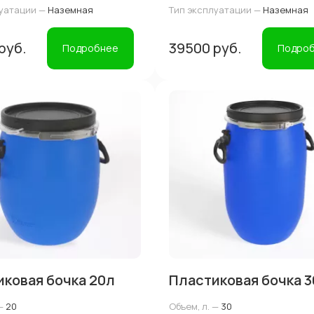
луатации —
Наземная
Тип эксплуатации —
Наземная
руб.
39500 руб.
Подробнее
Подро
ковая бочка 20л
Пластиковая бочка 3
—
20
Объем, л. —
30