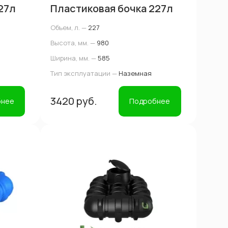
27л
Пластиковая бочка 227л
Объем, л. —
227
Высота, мм. —
980
Ширина, мм. —
585
Тип эксплуатации —
Наземная
3420 руб.
бнее
Подробнее