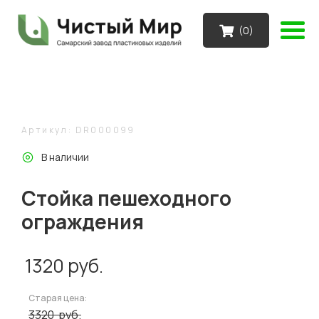
(
0
)
Артикул: DR000099
В наличии
Стойка пешеходного
ограждения
1320
руб.
Старая цена:
3320
руб.