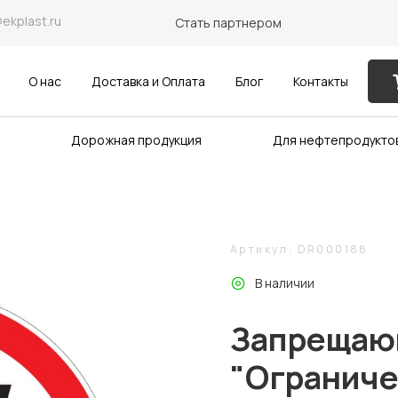
@ekplast.ru
Стать партнером
О нас
Доставка и Оплата
Блог
Контакты
Дорожная продукция
Для нефтепродукто
Артикул: DR000188
В наличии
Запрещающ
"Ограниче