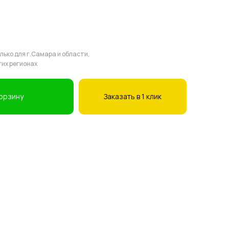
ько для г.Самара и области,
гих регионах
корзину
Заказать в 1 клик